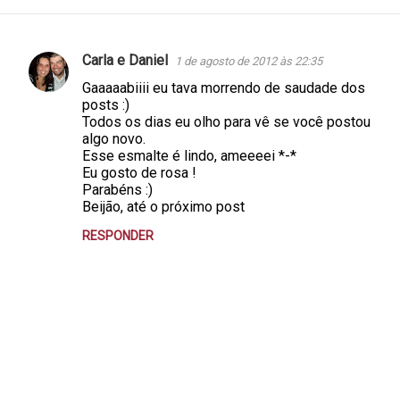
Carla e Daniel
1 de agosto de 2012 às 22:35
C
Gaaaaabiiii eu tava morrendo de saudade dos
o
posts :)
m
Todos os dias eu olho para vê se você postou
algo novo.
e
Esse esmalte é lindo, ameeeei *-*
n
Eu gosto de rosa !
Parabéns :)
t
Beijão, até o próximo post
á
RESPONDER
r
i
o
s