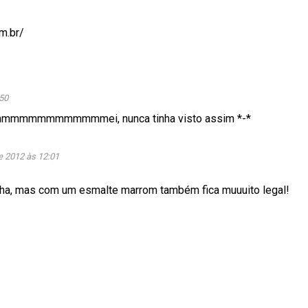
m.br/
50
mmmmmmei, nunca tinha visto assim *-*
e 2012 às 12:01
aha, mas com um esmalte marrom também fica muuuito legal!