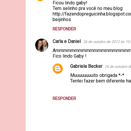
Ficou lindo gaby!
o
Tem selinho pra você no meu blog:
m
http://fazendopreguicinha.blogspot.co
beijinhos
e
RESPONDER
n
t
Carla e Daniel
26 de outubro de 2012 às 10:
á
Ammmmmmmmmmmmmmmmmmmmmmmmmm
r
Fico lindo Gaby !
i
Gabriela Becker
26 de outubro d
o
Muuuuuuuuito obrigada *-*
s
Tentei fazer bem diferente h
RESPONDER