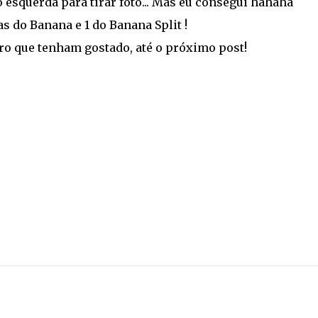
esquerda para tirar foto... Mas eu consegui hahaha
s do Banana e 1 do Banana Split !
ero que tenham gostado, até o próximo post!