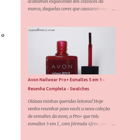
acabamos esquecendo dos clássicos da
marca, daquelas cores que causaram nas
redes sociais quando foram lançadas, e não
é porquê o tempo passou que elas perderam
seu valor. Uma dessas cores é a Chiffon, que
 o
também é uma das minhas queridinhas! É
uma cor difícil de definir e que passa por
grandes mudanças dependendo da
iluminação, mas que dificilmente desagrada
alguém. Foram usadas duas camadas para
obter essa cobertura, e uma camada do
Avon Nailwear Pro+ Esmaltes 5 em 1 -
verniz da Saloon para abrir esse brilho
Resenha Completa - Swatches
espelhado. E agora eu quero que vocês me
contem, qual é o seu esmalte clássico da Vult
Oláaaa minhas queridas leitoras! Hoje
favorito? Até o próximo post, amores.
venho resenhar para vocês a nova coleção
de esmaltes da avon, a Pro+ que trás
esmaltes 5 em 1 , com fórmula 4free , cores
incríveis e uma qualidade maravilhosa. Eis
os fatores que tornam o esmalte 5 em 1: -