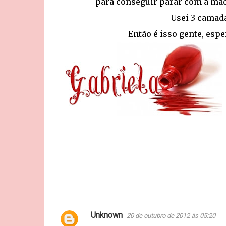
para conseguir parar com a mão 
Usei 3 camada
Então é isso gente, esp
Unknown
20 de outubro de 2012 às 05:20
C