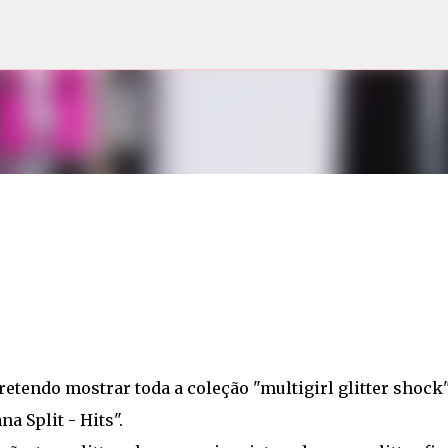
Pular para o conteúdo principal
retendo mostrar toda a coleção "multigirl glitter shock
a Split - Hits".