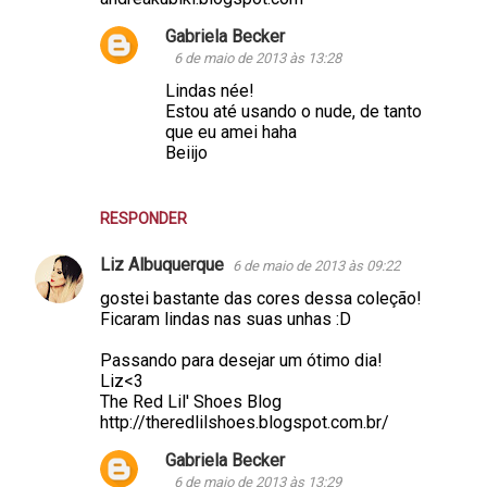
Gabriela Becker
6 de maio de 2013 às 13:28
Lindas née!
Estou até usando o nude, de tanto
que eu amei haha
Beiijo
RESPONDER
Liz Albuquerque
6 de maio de 2013 às 09:22
gostei bastante das cores dessa coleção!
Ficaram lindas nas suas unhas :D
Passando para desejar um ótimo dia!
Liz<3
The Red Lil' Shoes Blog
http://theredlilshoes.blogspot.com.br/
Gabriela Becker
6 de maio de 2013 às 13:29