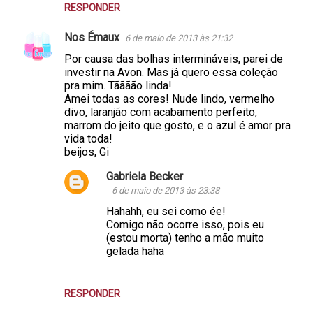
RESPONDER
Nos Émaux
6 de maio de 2013 às 21:32
Por causa das bolhas intermináveis, parei de
investir na Avon. Mas já quero essa coleção
pra mim. Tãããão linda!
Amei todas as cores! Nude lindo, vermelho
divo, laranjão com acabamento perfeito,
marrom do jeito que gosto, e o azul é amor pra
vida toda!
beijos, Gi
Gabriela Becker
6 de maio de 2013 às 23:38
Hahahh, eu sei como ée!
Comigo não ocorre isso, pois eu
(estou morta) tenho a mão muito
gelada haha
RESPONDER