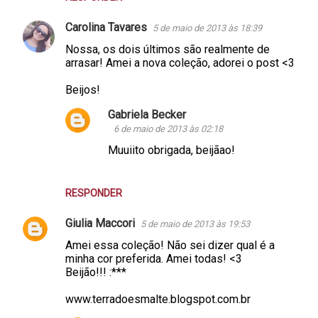
Carolina Tavares
5 de maio de 2013 às 18:39
Nossa, os dois últimos são realmente de
arrasar! Amei a nova coleção, adorei o post <3
Beijos!
Gabriela Becker
6 de maio de 2013 às 02:18
Muuiito obrigada, beijãao!
RESPONDER
Giulia Maccori
5 de maio de 2013 às 19:53
Amei essa coleção! Não sei dizer qual é a
minha cor preferida. Amei todas! <3
Beijão!!! :***
www.terradoesmalte.blogspot.com.br