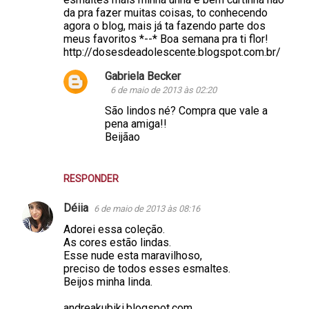
da pra fazer muitas coisas, to conhecendo
agora o blog, mais já ta fazendo parte dos
meus favoritos *--* Boa semana pra ti flor!
http://dosesdeadolescente.blogspot.com.br/
Gabriela Becker
6 de maio de 2013 às 02:20
São lindos né? Compra que vale a
pena amiga!!
Beijãao
RESPONDER
Déiia
6 de maio de 2013 às 08:16
Adorei essa coleção.
As cores estão lindas.
Esse nude esta maravilhoso,
preciso de todos esses esmaltes.
Beijos minha linda.
andreakubiki.blogspot.com