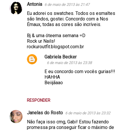
Antonia
6 de maio de 2013 às 21:47
Eu adorei os swatches. Todos os esmaltes
são lindos, gostei. Concordo com a Nos
Émaux, todas as cores são incríveis.
Bj & uma óteema semana =D
Rock ur Nails!
rockuroutfit.blogspot.com.br
Gabriela Becker
6 de maio de 2013 às 23:38
E eu concordo com vocês gurias!!!
HAHHA
Beiijãaao
RESPONDER
Janelas do Rosto
6 de maio de 2013 às 23:32
Não faça isso cmg, Gabi! Estou fazendo
promessa pra conseguir ficar o máximo de