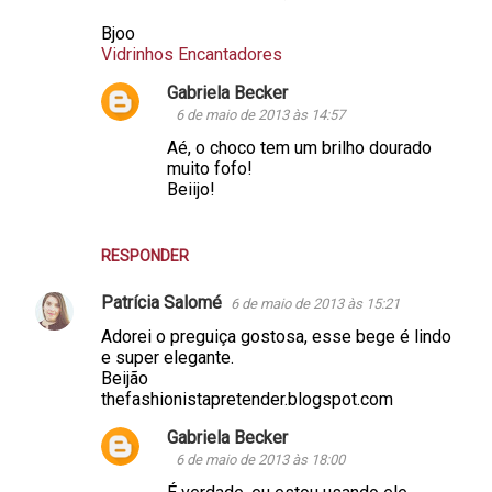
Bjoo
Vidrinhos Encantadores
Gabriela Becker
6 de maio de 2013 às 14:57
Aé, o choco tem um brilho dourado
muito fofo!
Beiijo!
RESPONDER
Patrícia Salomé
6 de maio de 2013 às 15:21
Adorei o preguiça gostosa, esse bege é lindo
e super elegante.
Beijão
thefashionistapretender.blogspot.com
Gabriela Becker
6 de maio de 2013 às 18:00