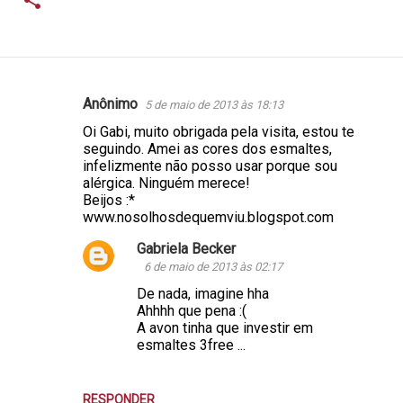
Anônimo
5 de maio de 2013 às 18:13
C
Oi Gabi, muito obrigada pela visita, estou te
o
seguindo. Amei as cores dos esmaltes,
m
infelizmente não posso usar porque sou
alérgica. Ninguém merece!
e
Beijos :*
n
www.nosolhosdequemviu.blogspot.com
t
Gabriela Becker
á
6 de maio de 2013 às 02:17
r
De nada, imagine hha
Ahhhh que pena :(
i
A avon tinha que investir em
o
esmaltes 3free ...
s
RESPONDER