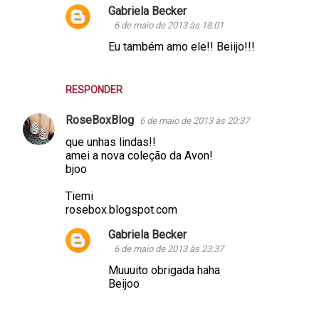
Gabriela Becker
6 de maio de 2013 às 18:01
Eu também amo ele!! Beiijo!!!
RESPONDER
RoseBoxBlog
6 de maio de 2013 às 20:37
que unhas lindas!!
amei a nova coleção da Avon!
bjoo
Tiemi
rosebox.blogspot.com
Gabriela Becker
6 de maio de 2013 às 23:37
Muuuito obrigada haha
Beijoo