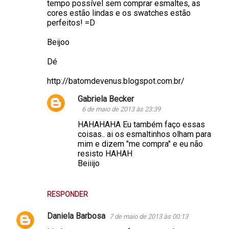
tempo possível sem comprar esmaltes, as
cores estão lindas e os swatches estão
perfeitos! =D
Beijoo
Dé
http://batomdevenus.blogspot.com.br/
Gabriela Becker
6 de maio de 2013 às 23:39
HAHAHAHA Eu também faço essas
coisas.. ai os esmaltinhos olham para
mim e dizem "me compra" e eu não
resisto HAHAH
Beiiijo
RESPONDER
Daniela Barbosa
7 de maio de 2013 às 00:13