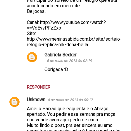
Participar do sorteio de um relógio que está
acontecendo em meu site.
Beijocas..
Canal: http://www.youtube.com/watch?
v=VdEvvPFzZxo
Site:
http://www.meninasabida.com.br/site/sorteio-
relogio-replica-mk-dona-bella
Gabriela Becker
6 de maio de 2013 às 02:19
Obrigada :D
RESPONDER
Unknown
6 de maio de 2013 às 00:17
Amei o Paixão que esquenta e o Abraço
apertado. Vou pedir essa semana pra moça
que vende avon aqui perto de casa.
Muito lindo o post, pra ser sincera eu amo
esmaltes mais minha unha é bem curtinha não