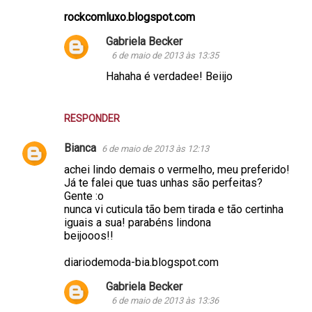
rockcomluxo.blogspot.com
Gabriela Becker
6 de maio de 2013 às 13:35
Hahaha é verdadee! Beiijo
RESPONDER
Bianca
6 de maio de 2013 às 12:13
achei lindo demais o vermelho, meu preferido!
Já te falei que tuas unhas são perfeitas?
Gente :o
nunca vi cuticula tão bem tirada e tão certinha
iguais a sua! parabéns lindona
beijooos!!
diariodemoda-bia.blogspot.com
Gabriela Becker
6 de maio de 2013 às 13:36