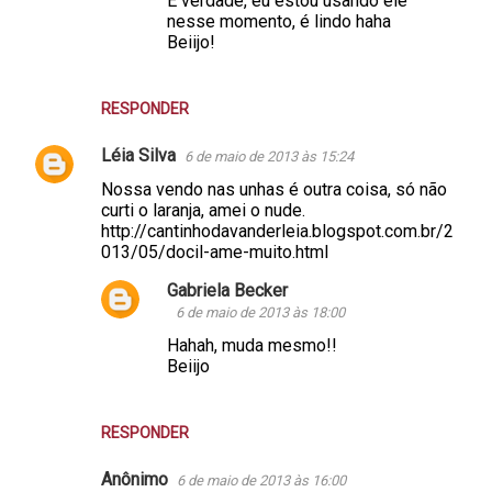
É verdade, eu estou usando ele
nesse momento, é lindo haha
Beiijo!
RESPONDER
Léia Silva
6 de maio de 2013 às 15:24
Nossa vendo nas unhas é outra coisa, só não
curti o laranja, amei o nude.
http://cantinhodavanderleia.blogspot.com.br/2
013/05/docil-ame-muito.html
Gabriela Becker
6 de maio de 2013 às 18:00
Hahah, muda mesmo!!
Beiijo
RESPONDER
Anônimo
6 de maio de 2013 às 16:00