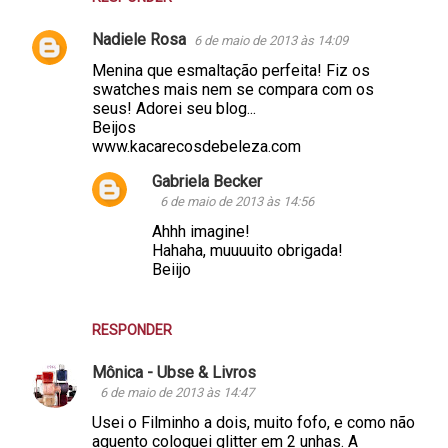
Nadiele Rosa
6 de maio de 2013 às 14:09
Menina que esmaltação perfeita! Fiz os
swatches mais nem se compara com os
seus! Adorei seu blog...
Beijos
www.kacarecosdebeleza.com
Gabriela Becker
6 de maio de 2013 às 14:56
Ahhh imagine!
Hahaha, muuuuito obrigada!
Beiijo
RESPONDER
Mônica - Ubse & Livros
6 de maio de 2013 às 14:47
Usei o Filminho a dois, muito fofo, e como não
aguento coloquei glitter em 2 unhas. A