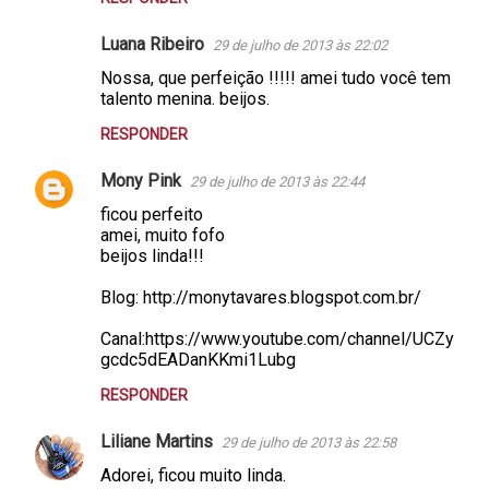
Luana Ribeiro
29 de julho de 2013 às 22:02
Nossa, que perfeição !!!!! amei tudo você tem
talento menina. beijos.
RESPONDER
Mony Pink
29 de julho de 2013 às 22:44
ficou perfeito
amei, muito fofo
beijos linda!!!
Blog: http://monytavares.blogspot.com.br/
Canal:https://www.youtube.com/channel/UCZy
gcdc5dEADanKKmi1Lubg
RESPONDER
Liliane Martins
29 de julho de 2013 às 22:58
Adorei, ficou muito linda.