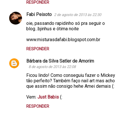
RESPONDER
Fabi Peixoto
2 de agosto de 2013 às 22:30
oie, passando rapidinho só pra seguir o
blog...bjinhus e ótima noite
www.misturasdafabi.blogspot.com.br
RESPONDER
Bárbara da Silva Satler de Amorim
8 de agosto de 2013 às 22:08
Ficou lindo! Como conseguiu fazer o Mickey
tão perfeito? Também faço nail art mas acho
que assim não consigo hehe Amei demais (:
Vem:
Just Babis
(:
RESPONDER