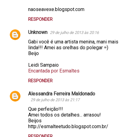
naoseavexe.blogspot.com
RESPONDER
Unknown
29 de julho de 2013 às 20:16
Gabi você é uma artista menina, mani mais
linda!!! Amei as orelhas do polegar =)
Beijo
Leidi Sampaio
Encantada por Esmaltes
RESPONDER
Alessandra Ferreira Maldonado
29 de julho de 2013 às 21:17
Que perfeição!!!
Amei todos os detalhes... arrasou!
Beijos
http://esmalteetudo.blogspot.com.br/
RESPONDER