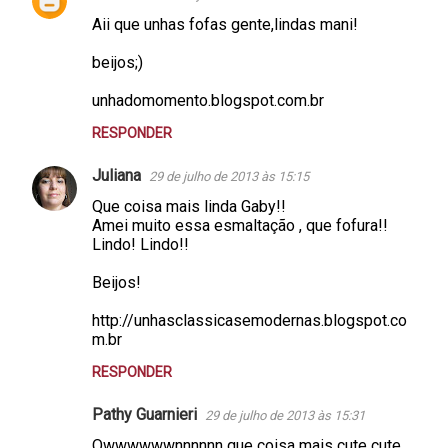
C
Aii que unhas fofas gente,lindas mani!
o
m
beijos;)
e
unhadomomento.blogspot.com.br
n
RESPONDER
t
á
Juliana
29 de julho de 2013 às 15:15
r
Que coisa mais linda Gaby!!
Amei muito essa esmaltação , que fofura!!
i
Lindo! Lindo!!
o
Beijos!
s
http://unhasclassicasemodernas.blogspot.co
m.br
RESPONDER
Pathy Guarnieri
29 de julho de 2013 às 15:31
Owwwwwwnnnnnn que coisa mais cute cute