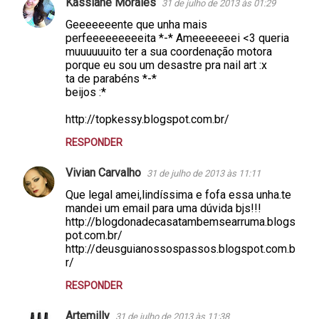
Kassiane Morales
31 de julho de 2013 às 01:29
Geeeeeeente que unha mais
perfeeeeeeeeeita *-* Ameeeeeeei <3 queria
muuuuuuito ter a sua coordenação motora
porque eu sou um desastre pra nail art :x
ta de parabéns *-*
beijos :*
http://topkessy.blogspot.com.br/
RESPONDER
Vivian Carvalho
31 de julho de 2013 às 11:11
Que legal amei,lindíssima e fofa essa unha.te
mandei um email para uma dúvida bjs!!!
http://blogdonadecasatambemsearruma.blogs
pot.com.br/
http://deusguianossospassos.blogspot.com.b
r/
RESPONDER
Artemilly
31 de julho de 2013 às 11:38