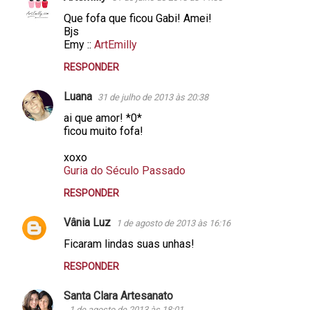
Que fofa que ficou Gabi! Amei!
Bjs
Emy ::
ArtEmilly
RESPONDER
Luana
31 de julho de 2013 às 20:38
ai que amor! *0*
ficou muito fofa!
xoxo
Guria do Século Passado
RESPONDER
Vânia Luz
1 de agosto de 2013 às 16:16
Ficaram lindas suas unhas!
RESPONDER
Santa Clara Artesanato
1 de agosto de 2013 às 18:01