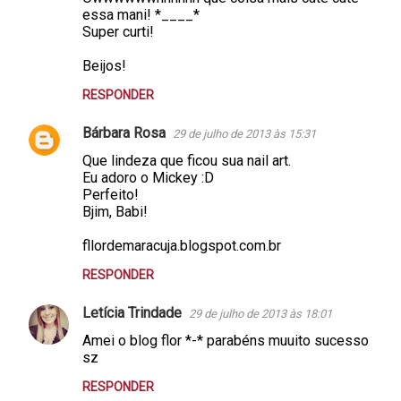
essa mani! *____*
Super curti!
Beijos!
RESPONDER
Bárbara Rosa
29 de julho de 2013 às 15:31
Que lindeza que ficou sua nail art.
Eu adoro o Mickey :D
Perfeito!
Bjim, Babi!
fllordemaracuja.blogspot.com.br
RESPONDER
Letícia Trindade
29 de julho de 2013 às 18:01
Amei o blog flor *-* parabéns muuito sucesso
sz
RESPONDER