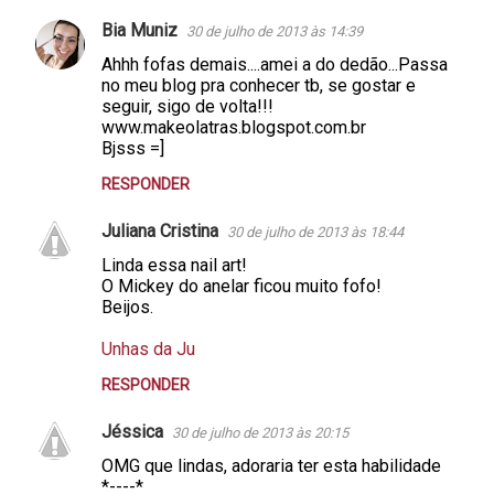
Bia Muniz
30 de julho de 2013 às 14:39
Ahhh fofas demais....amei a do dedão...Passa
no meu blog pra conhecer tb, se gostar e
seguir, sigo de volta!!!
www.makeolatras.blogspot.com.br
Bjsss =]
RESPONDER
Juliana Cristina
30 de julho de 2013 às 18:44
Linda essa nail art!
O Mickey do anelar ficou muito fofo!
Beijos.
Unhas da Ju
RESPONDER
Jéssica
30 de julho de 2013 às 20:15
OMG que lindas, adoraria ter esta habilidade
*----*