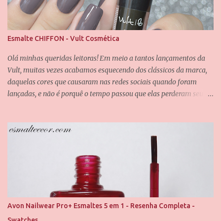
e
n
t
á
Esmalte CHIFFON - Vult Cosmética
r
i
Olá minhas queridas leitoras! Em meio a tantos lançamentos da
o
Vult, muitas vezes acabamos esquecendo dos clássicos da marca,
daquelas cores que causaram nas redes sociais quando foram
lançadas, e não é porquê o tempo passou que elas perderam seu
valor. Uma dessas cores é a Chiffon, que também é uma das
minhas queridinhas! É uma cor difícil de definir e que passa por
grandes mudanças dependendo da iluminação, mas que
dificilmente desagrada alguém. Foram usadas duas camadas para
obter essa cobertura, e uma camada do verniz da Saloon para
abrir esse brilho espelhado. E agora eu quero que vocês me
contem, qual é o seu esmalte clássico da Vult favorito? Até o
próximo post, amores.
Avon Nailwear Pro+ Esmaltes 5 em 1 - Resenha Completa -
Swatches