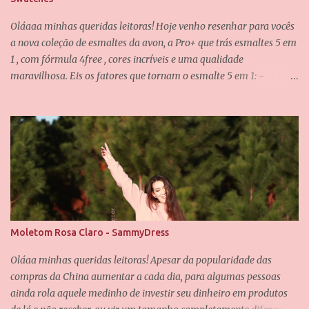
Oláaaa minhas queridas leitoras! Hoje venho resenhar para vocês
a nova coleção de esmaltes da avon, a Pro+ que trás esmaltes 5 em
1 , com fórmula 4free , cores incríveis e uma qualidade
maravilhosa. Eis os fatores que tornam o esmalte 5 em 1: -
Fortalece -Protege -Alta cobertura -Máximo brilho - Pincel de
fácil aplicação E eu posso confirmar todos os itens acima! O pincel
é incrível, ele é achatado e tem as cerdas bem macias, não
deixando o esmalte "arranhado" quando passamos nas unhas. A
fórmula dos esmaltes é 4free , traduzindo, é livre de 4 substâncias
que podem fazer mal as unhas e são causadoras de alergias...
Essas substâncias são: formaldeído, tolueno, DBP e Resina . As
demais informações sobre os esmaltes estão na caixinha, como a
composição e a validade. Os esmaltes vem nessa caixinha preta e
Moletom Rosa Claro - SammyDress
chique, fora o próprio vidrinho dos esmaltes que é muito lindo
também. A coleção possuí oito esmaltes na linha regular e dois de
Oláaa minhas queridas leitoras! Apesar da popularidade das
edição limitada, vou mostrar p...
compras da China aumentar a cada dia, para algumas pessoas
ainda rola aquele medinho de investir seu dinheiro em produtos