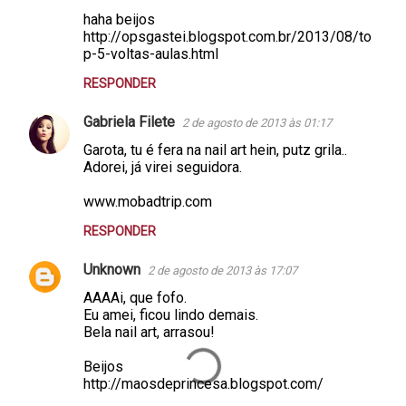
haha beijos
http://opsgastei.blogspot.com.br/2013/08/to
p-5-voltas-aulas.html
RESPONDER
Gabriela Filete
2 de agosto de 2013 às 01:17
Garota, tu é fera na nail art hein, putz grila..
Adorei, já virei seguidora.
www.mobadtrip.com
RESPONDER
Unknown
2 de agosto de 2013 às 17:07
AAAAi, que fofo.
Eu amei, ficou lindo demais.
Bela nail art, arrasou!
Beijos
http://maosdeprincesa.blogspot.com/