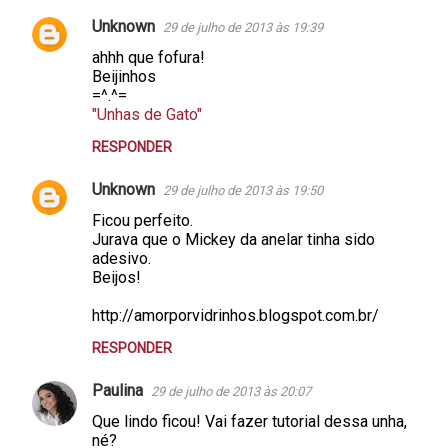
Unknown
29 de julho de 2013 às 19:39
ahhh que fofura!
Beijinhos
=^.^=
"Unhas de Gato"
RESPONDER
Unknown
29 de julho de 2013 às 19:50
Ficou perfeito.
Jurava que o Mickey da anelar tinha sido
adesivo.
Beijos!
http://amorporvidrinhos.blogspot.com.br/
RESPONDER
Paulina
29 de julho de 2013 às 20:07
Que lindo ficou! Vai fazer tutorial dessa unha,
né?