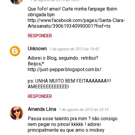
Que fofo! amei! Curte minha fanpage tbém
obrigada bjin
http://www.facebook.com/pages/Santa-Clara-
Artesanato/390619340990001?fref=ts
RESPONDER
Unknown
1 de agosto de 2013 às 19:42
Adorei o Blog, seguindo.. retribui?
Beijos;*
http://just-pepper.blogspot.com.br/
ps: UNHA MUITO BEM FEITAAAAAAA!!!
AMEEEEEEEEEEEEI
RESPONDER
Amanda Lima
1 de agosto de 2013 às 23:19
Passa esse talento pra mim ? não consigo
nem pegar no pincel kkkkk ! adorei
principalmente eu que amo o mickey