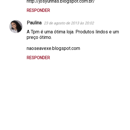
http://josyunhas.blogspot.com.br/
i
o
RESPONDER
s
Paulina
23 de agosto de 2013 às 20:02
A Tpm é uma ótima loja. Produtos lindos e um
preço ótimo.
naoseavexe.blogspot.com
RESPONDER