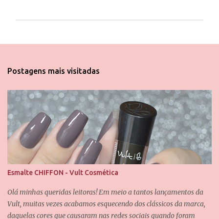
P
o
s
t
Postagens mais visitadas
a
r
u
m
c
o
m
e
n
t
á
Esmalte CHIFFON - Vult Cosmética
r
i
Olá minhas queridas leitoras! Em meio a tantos lançamentos da
o
Vult, muitas vezes acabamos esquecendo dos clássicos da marca,
daquelas cores que causaram nas redes sociais quando foram