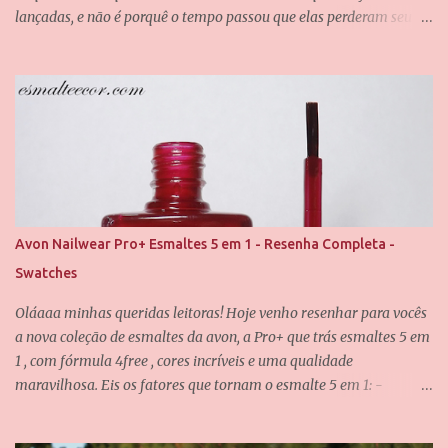
lançadas, e não é porquê o tempo passou que elas perderam seu
valor. Uma dessas cores é a Chiffon, que também é uma das
minhas queridinhas! É uma cor difícil de definir e que passa por
grandes mudanças dependendo da iluminação, mas que
dificilmente desagrada alguém. Foram usadas duas camadas para
obter essa cobertura, e uma camada do verniz da Saloon para
abrir esse brilho espelhado. E agora eu quero que vocês me
contem, qual é o seu esmalte clássico da Vult favorito? Até o
próximo post, amores.
Avon Nailwear Pro+ Esmaltes 5 em 1 - Resenha Completa -
Swatches
Oláaaa minhas queridas leitoras! Hoje venho resenhar para vocês
a nova coleção de esmaltes da avon, a Pro+ que trás esmaltes 5 em
1 , com fórmula 4free , cores incríveis e uma qualidade
maravilhosa. Eis os fatores que tornam o esmalte 5 em 1: -
Fortalece -Protege -Alta cobertura -Máximo brilho - Pincel de
fácil aplicação E eu posso confirmar todos os itens acima! O pincel