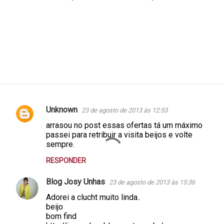
Unknown
23 de agosto de 2013 às 12:53
C
arrasou no post essas ofertas tá um máximo
o
passei para retribuir a visita beijos e volte
m
sempre.
e
RESPONDER
n
Blog Josy Unhas
23 de agosto de 2013 às 15:36
t
Adorei a clucht muito linda..
á
beijo
r
bom find