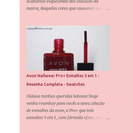
acabamos esquecendo dos clássicos da
marca, daquelas cores que causaram nas
redes sociais quando foram lançadas, e não
é porquê o tempo passou que elas perderam
seu valor. Uma dessas cores é a Chiffon, que
também é uma das minhas queridinhas! É
uma cor difícil de definir e que passa por
grandes mudanças dependendo da
iluminação, mas que dificilmente desagrada
alguém. Foram usadas duas camadas para
obter essa cobertura, e uma camada do
Avon Nailwear Pro+ Esmaltes 5 em 1 -
verniz da Saloon para abrir esse brilho
Resenha Completa - Swatches
espelhado. E agora eu quero que vocês me
contem, qual é o seu esmalte clássico da Vult
Oláaaa minhas queridas leitoras! Hoje
favorito? Até o próximo post, amores.
venho resenhar para vocês a nova coleção
de esmaltes da avon, a Pro+ que trás
esmaltes 5 em 1 , com fórmula 4free , cores
incríveis e uma qualidade maravilhosa. Eis
os fatores que tornam o esmalte 5 em 1: -