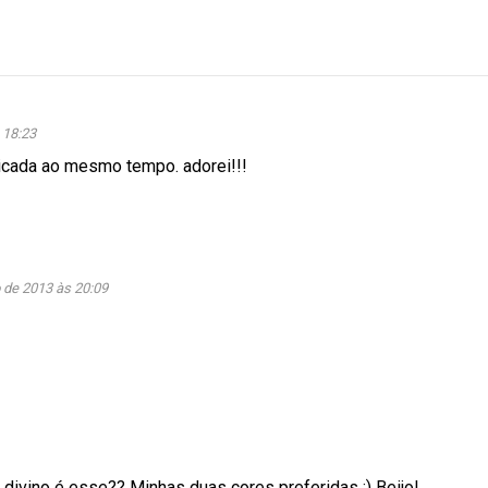
 18:23
icada ao mesmo tempo. adorei!!!
 de 2013 às 20:09
 divino é esse?? Minhas duas cores preferidas :) Beijo!