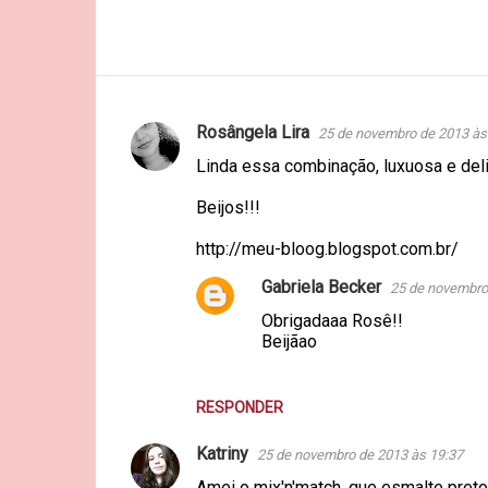
Rosângela Lira
25 de novembro de 2013 às
C
Linda essa combinação, luxuosa e del
o
m
Beijos!!!
e
http://meu-bloog.blogspot.com.br/
n
Gabriela Becker
25 de novembro
t
Obrigadaaa Rosê!!
á
Beijãao
r
i
RESPONDER
o
s
Katriny
25 de novembro de 2013 às 19:37
Amei o mix'n'match, que esmalte preto