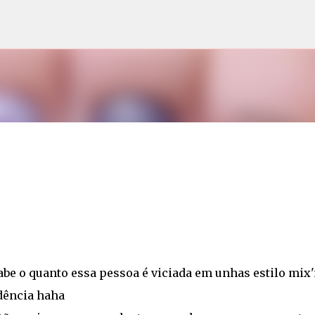
Pular para o conteúdo principal
be o quanto essa pessoa é viciada em unhas estilo mix
dência haha