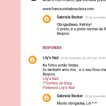
www.francesinhabrasileira.com
Gabriela Becker
25 de novembro
Obrigadãaao, Katriny!
O preto, é o preto normal da R
Beijooo
RESPONDER
Lily's Nail
25 de novembro de 2013 às 19:44
As fotos estão lindas.
Eu também amo mix... e o seu ficou ma
Beijoss
Lily’s Nail
1°Sorteio do blog
Pinterest Lily's Nail
Gabriela Becker
25 de novembro
Muiito obrigadaa, Lili *-*