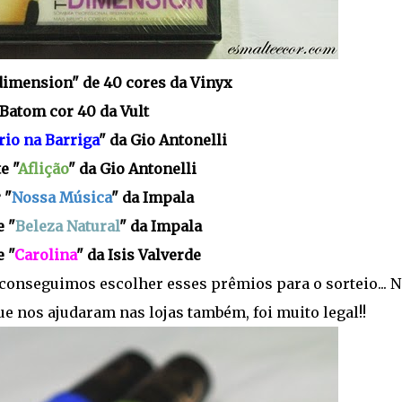
idimension" de 40 cores da Vinyx
 Batom cor 40 da Vult
rio na Barriga
" da Gio Antonelli
e "
Aflição
" da Gio Antonelli
 "
Nossa Música
" da Impala
e "
Beleza Natural
" da Impala
e "
Carolina
" da Isis Valverde
onseguimos escolher esses prêmios para o sorteio... 
e nos ajudaram nas lojas também, foi muito legal!!