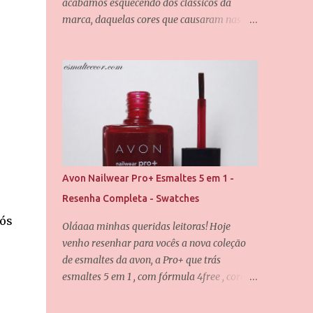
acabamos esquecendo dos clássicos da
marca, daquelas cores que causaram nas
redes sociais quando foram lançadas, e não
é porquê o tempo passou que elas perderam
seu valor. Uma dessas cores é a Chiffon, que
também é uma das minhas queridinhas! É
uma cor difícil de definir e que passa por
grandes mudanças dependendo da
iluminação, mas que dificilmente desagrada
alguém. Foram usadas duas camadas para
obter essa cobertura, e uma camada do
Avon Nailwear Pro+ Esmaltes 5 em 1 -
verniz da Saloon para abrir esse brilho
Resenha Completa - Swatches
espelhado. E agora eu quero que vocês me
Nós
contem, qual é o seu esmalte clássico da Vult
Oláaaa minhas queridas leitoras! Hoje
favorito? Até o próximo post, amores.
venho resenhar para vocês a nova coleção
de esmaltes da avon, a Pro+ que trás
esmaltes 5 em 1 , com fórmula 4free , cores
incríveis e uma qualidade maravilhosa. Eis
os fatores que tornam o esmalte 5 em 1: -