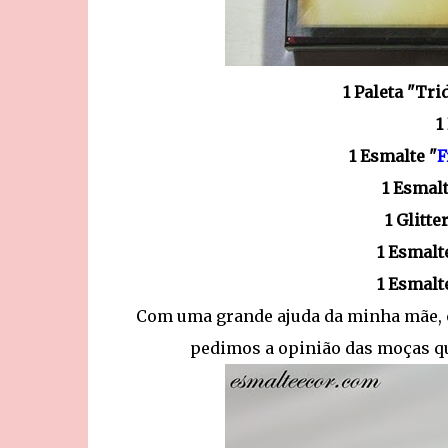
1 Paleta "Tr
1
1 Esmalte "
F
1 Esmalt
1 Glitter
1 Esmalt
1 Esmalt
Com uma grande ajuda da minha mãe, c
pedimos a opinião das moças qu