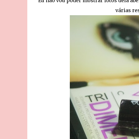
Eu não vou poder mostrar fotos dela aber
várias re