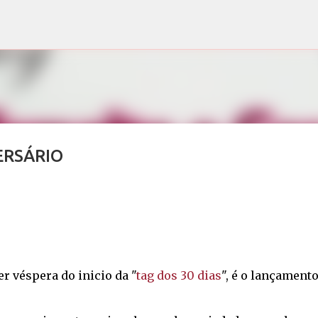
Pular para o conteúdo principal
ERSÁRIO
er véspera do inicio da "
tag dos 30 dias
", é o lançament