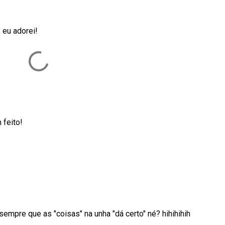
 eu adorei!
 feito!
mpre que as "coisas" na unha "dá certo" né? hihihihih