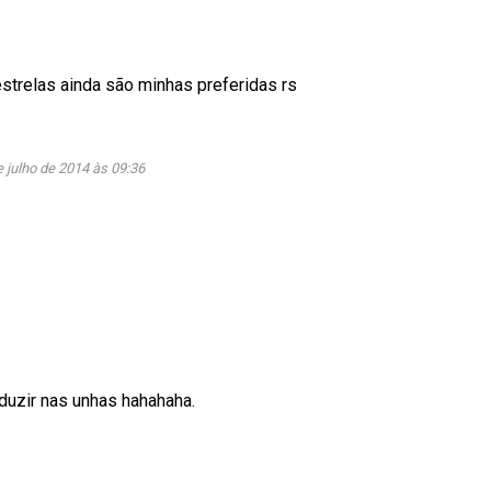
strelas ainda são minhas preferidas rs
e julho de 2014 às 09:36
oduzir nas unhas hahahaha.