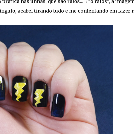
prática nas unhas, que são raios... E "ó raios", a image
ngulo, acabei tirando tudo e me contentando em fazer 