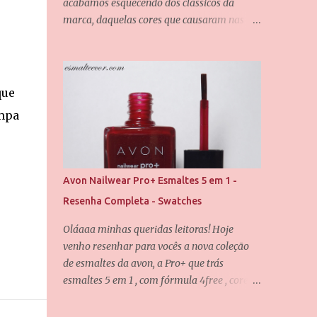
acabamos esquecendo dos clássicos da
marca, daquelas cores que causaram nas
redes sociais quando foram lançadas, e não
é porquê o tempo passou que elas perderam
seu valor. Uma dessas cores é a Chiffon, que
também é uma das minhas queridinhas! É
que
uma cor difícil de definir e que passa por
ampa
grandes mudanças dependendo da
iluminação, mas que dificilmente desagrada
alguém. Foram usadas duas camadas para
obter essa cobertura, e uma camada do
Avon Nailwear Pro+ Esmaltes 5 em 1 -
verniz da Saloon para abrir esse brilho
Resenha Completa - Swatches
espelhado. E agora eu quero que vocês me
contem, qual é o seu esmalte clássico da Vult
Oláaaa minhas queridas leitoras! Hoje
favorito? Até o próximo post, amores.
venho resenhar para vocês a nova coleção
de esmaltes da avon, a Pro+ que trás
esmaltes 5 em 1 , com fórmula 4free , cores
incríveis e uma qualidade maravilhosa. Eis
os fatores que tornam o esmalte 5 em 1: -