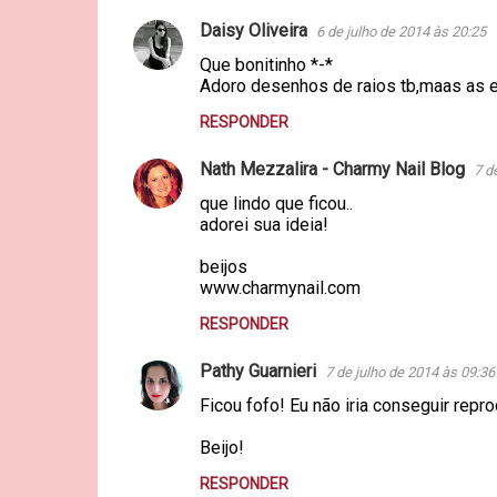
Daisy Oliveira
6 de julho de 2014 às 20:25
C
Que bonitinho *-*
o
Adoro desenhos de raios tb,maas as e
m
RESPONDER
e
n
Nath Mezzalira - Charmy Nail Blog
7 d
t
que lindo que ficou..
adorei sua ideia!
á
r
beijos
www.charmynail.com
i
o
RESPONDER
s
Pathy Guarnieri
7 de julho de 2014 às 09:36
Ficou fofo! Eu não iria conseguir repr
Beijo!
RESPONDER