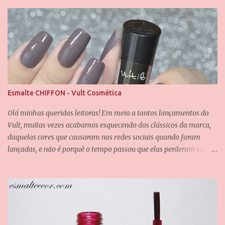
u
m
c
o
m
e
n
t
á
Esmalte CHIFFON - Vult Cosmética
r
i
Olá minhas queridas leitoras! Em meio a tantos lançamentos da
o
Vult, muitas vezes acabamos esquecendo dos clássicos da marca,
daquelas cores que causaram nas redes sociais quando foram
lançadas, e não é porquê o tempo passou que elas perderam seu
valor. Uma dessas cores é a Chiffon, que também é uma das
minhas queridinhas! É uma cor difícil de definir e que passa por
grandes mudanças dependendo da iluminação, mas que
dificilmente desagrada alguém. Foram usadas duas camadas para
obter essa cobertura, e uma camada do verniz da Saloon para
abrir esse brilho espelhado. E agora eu quero que vocês me