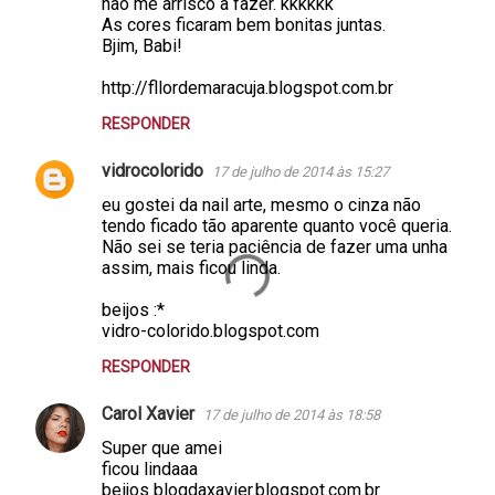
não me arrisco a fazer. kkkkkk
As cores ficaram bem bonitas juntas.
Bjim, Babi!
http://fllordemaracuja.blogspot.com.br
RESPONDER
vidrocolorido
17 de julho de 2014 às 15:27
eu gostei da nail arte, mesmo o cinza não
tendo ficado tão aparente quanto você queria.
Não sei se teria paciência de fazer uma unha
assim, mais ficou linda.
beijos :*
vidro-colorido.blogspot.com
RESPONDER
Carol Xavier
17 de julho de 2014 às 18:58
Super que amei
ficou lindaaa
beijos blogdaxavier.blogspot.com.br