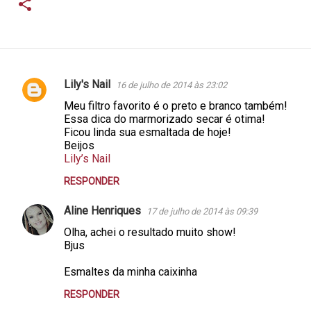
Lily's Nail
16 de julho de 2014 às 23:02
C
Meu filtro favorito é o preto e branco também!
o
Essa dica do marmorizado secar é otima!
m
Ficou linda sua esmaltada de hoje!
Beijos
e
Lily’s Nail
n
RESPONDER
t
á
Aline Henriques
17 de julho de 2014 às 09:39
r
Olha, achei o resultado muito show!
Bjus
i
o
Esmaltes da minha caixinha
s
RESPONDER