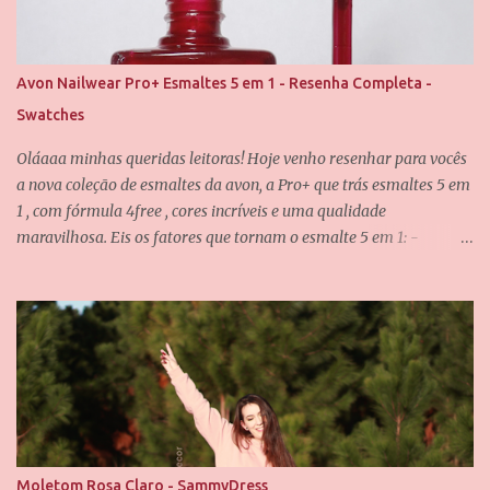
contem, qual é o seu esmalte clássico da Vult favorito? Até o
próximo post, amores.
Avon Nailwear Pro+ Esmaltes 5 em 1 - Resenha Completa -
Swatches
Oláaaa minhas queridas leitoras! Hoje venho resenhar para vocês
a nova coleção de esmaltes da avon, a Pro+ que trás esmaltes 5 em
1 , com fórmula 4free , cores incríveis e uma qualidade
maravilhosa. Eis os fatores que tornam o esmalte 5 em 1: -
Fortalece -Protege -Alta cobertura -Máximo brilho - Pincel de
fácil aplicação E eu posso confirmar todos os itens acima! O pincel
é incrível, ele é achatado e tem as cerdas bem macias, não
deixando o esmalte "arranhado" quando passamos nas unhas. A
fórmula dos esmaltes é 4free , traduzindo, é livre de 4 substâncias
que podem fazer mal as unhas e são causadoras de alergias...
Essas substâncias são: formaldeído, tolueno, DBP e Resina . As
demais informações sobre os esmaltes estão na caixinha, como a
composição e a validade. Os esmaltes vem nessa caixinha preta e
Moletom Rosa Claro - SammyDress