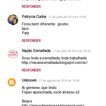
RESPONDER
Patrycia Cunha
17 de julho de 2014 às 19:45
Ficou bem diferente.. gostei...
bjus
Paty
RESPONDER
Nação Esmaltada
17 de julho de 2014 às 20:50
ficou linda a esmaltada, toda trabalhada
http://nacaoesmaltada.blogspot.com.br/
RESPONDER
Unknown
21 de agosto de 2014 às 16:56
Ai genteee, que lindo.
Fiquei apaixonada, você arrasou s2
Beijos
http://maosdeprincesa.blogspot.com/