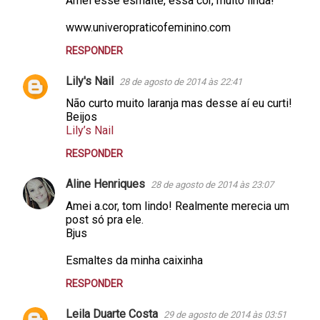
Amei esse esmalte, essa cor, muito linda!
www.univeropraticofeminino.com
RESPONDER
Lily's Nail
28 de agosto de 2014 às 22:41
Não curto muito laranja mas desse aí eu curti!
Beijos
Lily’s Nail
RESPONDER
Aline Henriques
28 de agosto de 2014 às 23:07
Amei a.cor, tom lindo! Realmente merecia um
post só pra ele.
Bjus
Esmaltes da minha caixinha
RESPONDER
Leila Duarte Costa
29 de agosto de 2014 às 03:51