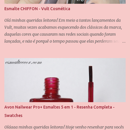
á
Esmalte CHIFFON - Vult Cosmética
r
i
Olá minhas queridas leitoras! Em meio a tantos lançamentos da
o
Vult, muitas vezes acabamos esquecendo dos clássicos da marca,
daquelas cores que causaram nas redes sociais quando foram
lançadas, e não é porquê o tempo passou que elas perderam seu
valor. Uma dessas cores é a Chiffon, que também é uma das
minhas queridinhas! É uma cor difícil de definir e que passa por
grandes mudanças dependendo da iluminação, mas que
dificilmente desagrada alguém. Foram usadas duas camadas para
obter essa cobertura, e uma camada do verniz da Saloon para
abrir esse brilho espelhado. E agora eu quero que vocês me
contem, qual é o seu esmalte clássico da Vult favorito? Até o
próximo post, amores.
Avon Nailwear Pro+ Esmaltes 5 em 1 - Resenha Completa -
Swatches
Oláaaa minhas queridas leitoras! Hoje venho resenhar para vocês