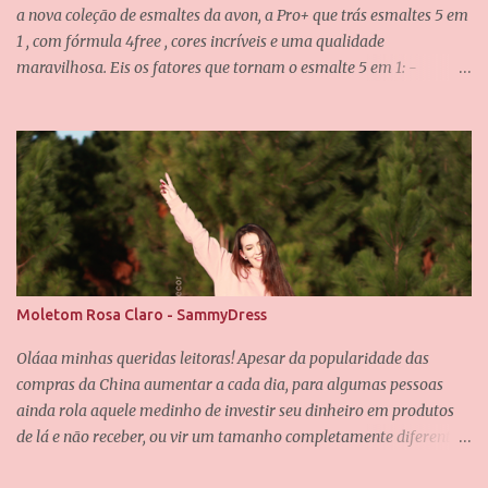
a nova coleção de esmaltes da avon, a Pro+ que trás esmaltes 5 em
1 , com fórmula 4free , cores incríveis e uma qualidade
maravilhosa. Eis os fatores que tornam o esmalte 5 em 1: -
Fortalece -Protege -Alta cobertura -Máximo brilho - Pincel de
fácil aplicação E eu posso confirmar todos os itens acima! O pincel
é incrível, ele é achatado e tem as cerdas bem macias, não
deixando o esmalte "arranhado" quando passamos nas unhas. A
fórmula dos esmaltes é 4free , traduzindo, é livre de 4 substâncias
que podem fazer mal as unhas e são causadoras de alergias...
Essas substâncias são: formaldeído, tolueno, DBP e Resina . As
demais informações sobre os esmaltes estão na caixinha, como a
composição e a validade. Os esmaltes vem nessa caixinha preta e
Moletom Rosa Claro - SammyDress
chique, fora o próprio vidrinho dos esmaltes que é muito lindo
também. A coleção possuí oito esmaltes na linha regular e dois de
Oláaa minhas queridas leitoras! Apesar da popularidade das
edição limitada, vou mostrar p...
compras da China aumentar a cada dia, para algumas pessoas
ainda rola aquele medinho de investir seu dinheiro em produtos
de lá e não receber, ou vir um tamanho completamente diferente.
Recentemente recebi algumas peças da loja SammyDress , uma