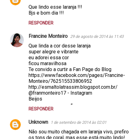
Que lindo esse laranja !!!
Bjs e bom dia !!!
RESPONDER
Francine Monteiro
29 de agosto de 2014 às 11:43
Que linda a cor desse laranja
super alegre e vibrante
eu adorei essa cor
ficou maravilhosa
Te convido a curtir a Fan Page do Blog
https://www.facebook.com/pages/Francine-
Monteiro/762515533806952
http://esmaltolatrassim.blogspot.com.br/
@franmonteiro17 - Instagram
Beijos
RESPONDER
Unknown
1 de setembro de 2014 às 02:01
Não sou muito chagada em laranja vivo, prefiro
os tons de coral, mas esse está muito lindo!