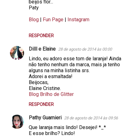
m
beijos flor...
Paty
e
n
Blog
|
Fun Page
|
Instagram
t
á
RESPONDER
r
Dilll e Elaine
28 de agosto de 2014 às 00:00
i
Lindo, eu adoro esse tom de laranja! Ainda
o
não tenho nenhum da marca, mais ja tenho
alguns na minha listinha srs.
s
Adorei a esmaltada!
Beijocas,
Elaine Cristine.
Blog Brilho de Glitter
RESPONDER
Pathy Guarnieri
28 de agosto de 2014 às 09:56
Que laranja mais lindo! Desejei! *_*
E esse brilho? Lindo!