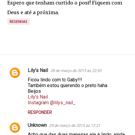
Espero que tenham curtido o post! Fiquem com
Deus e até a próxima.
RESENHAS
Lily's Nail
28 de março de 2015 às 22:53
C
Ficou lindo com tc Gaby!!!
o
Também estou querendo o preto haha
m
Beijos
Lily’s Nail
e
Instagram @lilys_nail_
n
RESPONDER
t
á
Unknown
29 de março de 2015 às 12:21
r
Acho que das duas maneiras ele é lindo, ainda