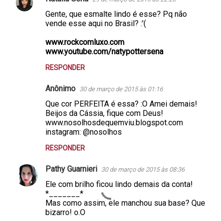
Gente, que esmalte lindo é esse? Pq não
vende esse aqui no Brasil? :'(
www.rockcomluxo.com
www.youtube.com/natypottersena
RESPONDER
Anônimo
30 de março de 2015 às 01:16
Que cor PERFEITA é essa? :O Amei demais!
Beijos da Cássia, fique com Deus!
www.nosolhosdequemviu.blogspot.com
instagram: @nosolhos
RESPONDER
Pathy Guarnieri
30 de março de 2015 às 08:36
Ele com brilho ficou lindo demais da conta!
*_______*
Mas como assim, ele manchou sua base? Que
bizarro! o.O