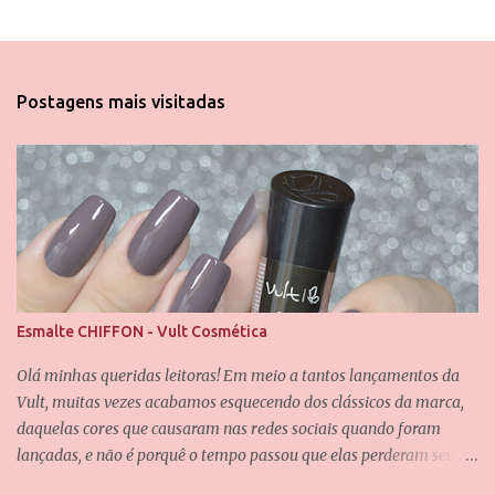
P
o
s
t
Postagens mais visitadas
a
r
u
m
c
o
m
e
n
t
á
Esmalte CHIFFON - Vult Cosmética
r
i
Olá minhas queridas leitoras! Em meio a tantos lançamentos da
o
Vult, muitas vezes acabamos esquecendo dos clássicos da marca,
daquelas cores que causaram nas redes sociais quando foram
lançadas, e não é porquê o tempo passou que elas perderam seu
valor. Uma dessas cores é a Chiffon, que também é uma das