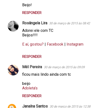
Beijo!
RESPONDER
Rosângela Lira
30 de março de 2015 às 08:42
Adorei ele com TC
Beijos!!!!
E aí, gostou?
|
Facebook
|
Instagram
RESPONDER
Mél Pereira
30 de março de 2015 às 09:09
ficou mais lindo ainda com tc
beijo
Adoleta’s
RESPONDER
Janaína Santos
30 de março de 2015 às 12:38