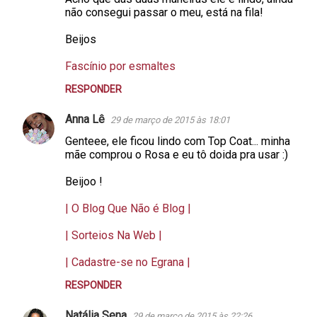
não consegui passar o meu, está na fila!
i
o
Beijos
s
Fascínio por esmaltes
RESPONDER
Anna Lê
29 de março de 2015 às 18:01
Genteee, ele ficou lindo com Top Coat... minha
mãe comprou o Rosa e eu tô doida pra usar :)
Beijoo !
| O Blog Que Não é Blog |
| Sorteios Na Web |
| Cadastre-se no Egrana |
RESPONDER
Natália Sena
29 de março de 2015 às 22:26