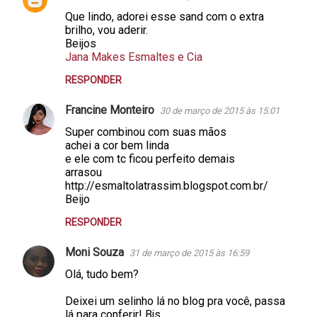
Que lindo, adorei esse sand com o extra
brilho, vou aderir.
Beijos
Jana Makes Esmaltes e Cia
RESPONDER
Francine Monteiro
30 de março de 2015 às 15:01
Super combinou com suas mãos
achei a cor bem linda
e ele com tc ficou perfeito demais
arrasou
http://esmaltolatrassim.blogspot.com.br/
Beijo
RESPONDER
Moni Souza
31 de março de 2015 às 16:59
Olá, tudo bem?
Deixei um selinho lá no blog pra você, passa
lá para conferir! Bjs