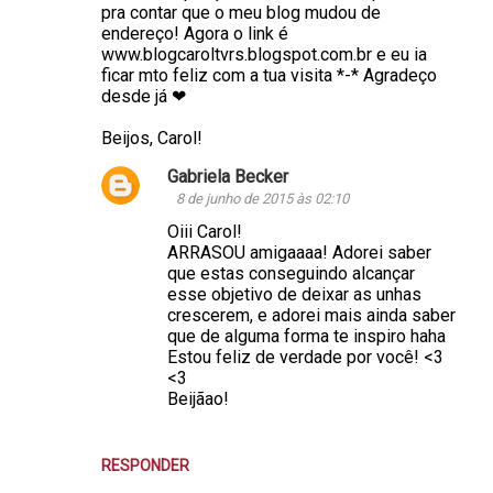
pra contar que o meu blog mudou de
endereço! Agora o link é
www.blogcaroltvrs.blogspot.com.br e eu ia
ficar mto feliz com a tua visita *-* Agradeço
desde já ❤
Beijos, Carol!
Gabriela Becker
8 de junho de 2015 às 02:10
Oiii Carol!
ARRASOU amigaaaa! Adorei saber
que estas conseguindo alcançar
esse objetivo de deixar as unhas
crescerem, e adorei mais ainda saber
que de alguma forma te inspiro haha
Estou feliz de verdade por você! <3
<3
Beijãao!
RESPONDER