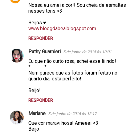
Nossa eu amei a cor!! Sou cheia de esmaltes
nesses tons <3
Beijos ♥
www.bloogdabea.blogspot.com
RESPONDER
Pathy Guarnieri
5 de junho de 2015 às 10:01
Eu que não curto rosa, achei esse liiindo!
*_____*
Nem parece que as fotos foram feitas no
quarto dia, está perfeito!
Beijo!
RESPONDER
Mariane
5 de junho de 2015 às 13:17
Que cor maravilhosa! Ameeei <3
Beijo