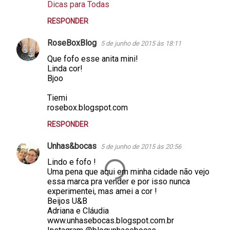
Dicas para Todas
RESPONDER
RoseBoxBlog
5 de junho de 2015 às 18:11
Que fofo esse anita mini!
Linda cor!
Bjoo
Tiemi
rosebox.blogspot.com
RESPONDER
Unhas&bocas
5 de junho de 2015 às 20:56
Lindo e fofo !
Uma pena que aqui em minha cidade não vejo
essa marca pra vender e por isso nunca
experimentei, mas amei a cor !
Beijos U&B
Adriana e Cláudia
www.unhasebocas.blogspot.com.br