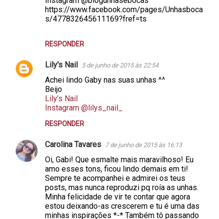
Instagram @blogunhasebocas
https://www.facebook.com/pages/Unhasboca
s/477832645611169?fref=ts
RESPONDER
Lily's Nail
5 de junho de 2015 às 22:54
Achei lindo Gaby nas suas unhas ^^
Beijo
Lily’s Nail
Instagram @lilys_nail_
RESPONDER
Carolina Tavares
7 de junho de 2015 às 16:13
Oi, Gabi! Que esmalte mais maravilhoso! Eu
amo esses tons, ficou lindo demais em ti!
Sempre te acompanhei e admirei os teus
posts, mas nunca reproduzi pq roía as unhas.
Minha felicidade de vir te contar que agora
estou deixando-as crescerem e tu é uma das
minhas inspirações *-* Também tô passando