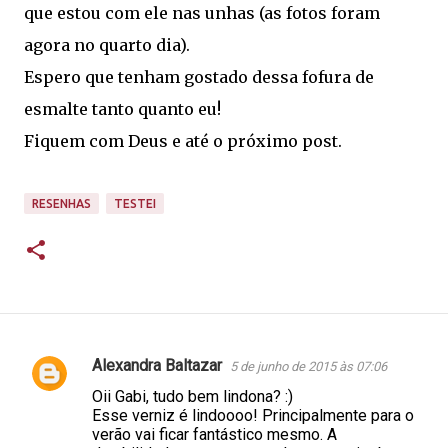
que estou com ele nas unhas (as fotos foram
agora no quarto dia).
Espero que tenham gostado dessa fofura de
esmalte tanto quanto eu!
Fiquem com Deus e até o próximo post.
RESENHAS
TESTEI
Alexandra Baltazar
5 de junho de 2015 às 07:06
C
Oii Gabi, tudo bem lindona? :)
o
Esse verniz é lindoooo! Principalmente para o
m
verão vai ficar fantástico mesmo. A