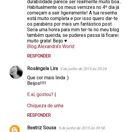
durabilidade parece ser realmente muito boa...
e
Habitualmente os meus vernizes no 4º dia já
n
começam a sair ligeiramente! A tua resenha
está muito completa e por isso quero dar-te
t
os parabéns por mais um fantástico post.
á
Seria uma honra para mim ter-te no meu blog
também querida, se puderes passa lá ficarei
r
muito grata! Beijo ♥
i
Blog Alexandra's World
o
RESPONDER
s
Rosângela Lira
5 de junho de 2015 às 09:24
Que cor mais linda :)
Beijos!!!!
E aí, gostou?
|
Chiqueza de unha
RESPONDER
Beatriz Sousa
5 de junho de 2015 às 09:58