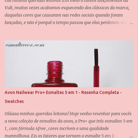
Olá minhas queridas leitoras! Em meio a tantos lançamentos da
o
Vult, muitas vezes acabamos esquecendo dos clássicos da marca,
daquelas cores que causaram nas redes sociais quando foram
lançadas, e não é porquê o tempo passou que elas perderam seu
valor. Uma dessas cores é a Chiffon, que também é uma das
minhas queridinhas! É uma cor difícil de definir e que passa por
grandes mudanças dependendo da iluminação, mas que
dificilmente desagrada alguém. Foram usadas duas camadas para
obter essa cobertura, e uma camada do verniz da Saloon para
abrir esse brilho espelhado. E agora eu quero que vocês me
contem, qual é o seu esmalte clássico da Vult favorito? Até o
próximo post, amores.
Avon Nailwear Pro+ Esmaltes 5 em 1 - Resenha Completa -
Swatches
Oláaaa minhas queridas leitoras! Hoje venho resenhar para vocês
a nova coleção de esmaltes da avon, a Pro+ que trás esmaltes 5 em
1 , com fórmula 4free , cores incríveis e uma qualidade
maravilhosa. Eis os fatores que tornam o esmalte 5 em 1: -