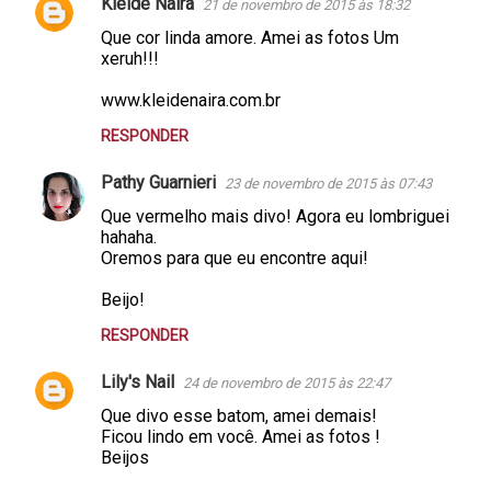
Kleide Naira
21 de novembro de 2015 às 18:32
Que cor linda amore. Amei as fotos Um
xeruh!!!
www.kleidenaira.com.br
RESPONDER
Pathy Guarnieri
23 de novembro de 2015 às 07:43
Que vermelho mais divo! Agora eu lombriguei
hahaha.
Oremos para que eu encontre aqui!
Beijo!
RESPONDER
Lily's Nail
24 de novembro de 2015 às 22:47
Que divo esse batom, amei demais!
Ficou lindo em você. Amei as fotos !
Beijos