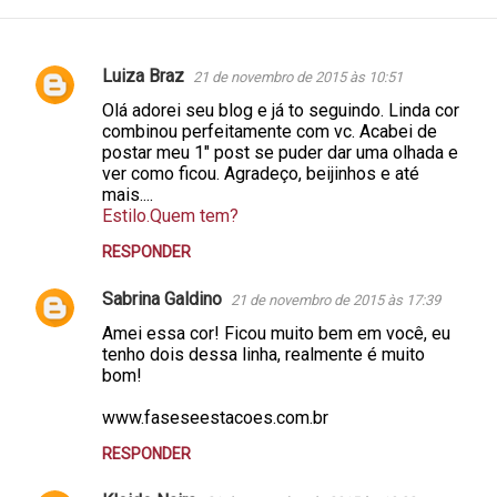
Luiza Braz
21 de novembro de 2015 às 10:51
C
Olá adorei seu blog e já to seguindo. Linda cor
o
combinou perfeitamente com vc. Acabei de
m
postar meu 1" post se puder dar uma olhada e
ver como ficou. Agradeço, beijinhos e até
e
mais....
n
Estilo.Quem tem?
t
RESPONDER
á
Sabrina Galdino
21 de novembro de 2015 às 17:39
r
Amei essa cor! Ficou muito bem em você, eu
i
tenho dois dessa linha, realmente é muito
o
bom!
s
www.faseseestacoes.com.br
RESPONDER