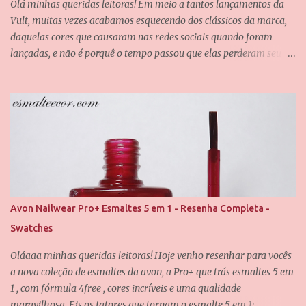
Olá minhas queridas leitoras! Em meio a tantos lançamentos da
o
Vult, muitas vezes acabamos esquecendo dos clássicos da marca,
daquelas cores que causaram nas redes sociais quando foram
lançadas, e não é porquê o tempo passou que elas perderam seu
valor. Uma dessas cores é a Chiffon, que também é uma das
minhas queridinhas! É uma cor difícil de definir e que passa por
grandes mudanças dependendo da iluminação, mas que
dificilmente desagrada alguém. Foram usadas duas camadas para
obter essa cobertura, e uma camada do verniz da Saloon para
abrir esse brilho espelhado. E agora eu quero que vocês me
contem, qual é o seu esmalte clássico da Vult favorito? Até o
próximo post, amores.
Avon Nailwear Pro+ Esmaltes 5 em 1 - Resenha Completa -
Swatches
Oláaaa minhas queridas leitoras! Hoje venho resenhar para vocês
a nova coleção de esmaltes da avon, a Pro+ que trás esmaltes 5 em
1 , com fórmula 4free , cores incríveis e uma qualidade
maravilhosa. Eis os fatores que tornam o esmalte 5 em 1: -