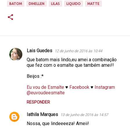
BATOM
DIHELLEN
LILAS
LIQUIDO
MATTE
Lais Guedes
12 de junho de 2016 às 10:44
C
Que batom mais lindo,eu amei a combinação
o
que fez com o esmalte que também amei!!
m
Beijos :*
e
n
Eu vou de Esmalte
♥
Facebook
♥
Instagram
@euvoudeesmalte
t
á
RESPONDER
r
Iathila Marques
13 de junho de 2016 às 14:57
i
Nossa, que lindeeeeza! Ameii!
o