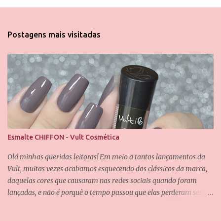
o
s
t
Postagens mais visitadas
a
r
u
m
c
o
m
e
n
t
á
Esmalte CHIFFON - Vult Cosmética
r
i
Olá minhas queridas leitoras! Em meio a tantos lançamentos da
o
Vult, muitas vezes acabamos esquecendo dos clássicos da marca,
daquelas cores que causaram nas redes sociais quando foram
lançadas, e não é porquê o tempo passou que elas perderam seu
valor. Uma dessas cores é a Chiffon, que também é uma das
minhas queridinhas! É uma cor difícil de definir e que passa por