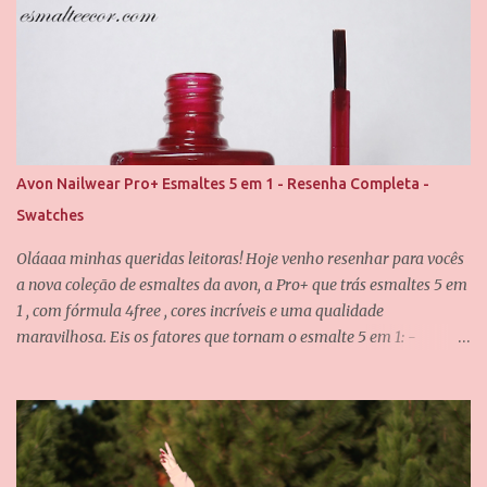
grandes mudanças dependendo da iluminação, mas que
dificilmente desagrada alguém. Foram usadas duas camadas para
obter essa cobertura, e uma camada do verniz da Saloon para
abrir esse brilho espelhado. E agora eu quero que vocês me
contem, qual é o seu esmalte clássico da Vult favorito? Até o
próximo post, amores.
Avon Nailwear Pro+ Esmaltes 5 em 1 - Resenha Completa -
Swatches
Oláaaa minhas queridas leitoras! Hoje venho resenhar para vocês
a nova coleção de esmaltes da avon, a Pro+ que trás esmaltes 5 em
1 , com fórmula 4free , cores incríveis e uma qualidade
maravilhosa. Eis os fatores que tornam o esmalte 5 em 1: -
Fortalece -Protege -Alta cobertura -Máximo brilho - Pincel de
fácil aplicação E eu posso confirmar todos os itens acima! O pincel
é incrível, ele é achatado e tem as cerdas bem macias, não
deixando o esmalte "arranhado" quando passamos nas unhas. A
fórmula dos esmaltes é 4free , traduzindo, é livre de 4 substâncias