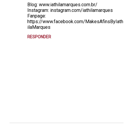
Blog: www.iathilamarques.com.br/
s
Instagram: instagram.com/iathilamarques
Fanpage:
https://www.facebook.com/MakesAfinsByIath
ilaMarques
RESPONDER
P