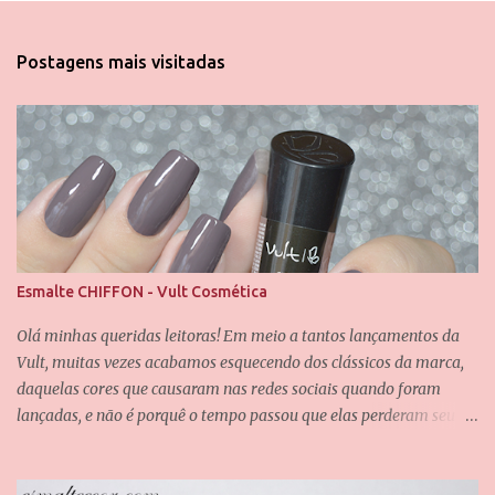
o
s
t
Postagens mais visitadas
a
r
u
m
c
o
m
e
n
t
á
Esmalte CHIFFON - Vult Cosmética
r
i
Olá minhas queridas leitoras! Em meio a tantos lançamentos da
o
Vult, muitas vezes acabamos esquecendo dos clássicos da marca,
daquelas cores que causaram nas redes sociais quando foram
lançadas, e não é porquê o tempo passou que elas perderam seu
valor. Uma dessas cores é a Chiffon, que também é uma das
minhas queridinhas! É uma cor difícil de definir e que passa por
grandes mudanças dependendo da iluminação, mas que