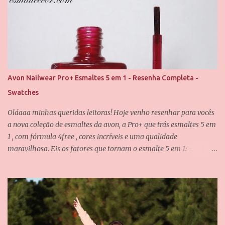
dificilmente desagrada alguém. Foram usadas duas camadas para
obter essa cobertura, e uma camada do verniz da Saloon para
abrir esse brilho espelhado. E agora eu quero que vocês me
contem, qual é o seu esmalte clássico da Vult favorito? Até o
próximo post, amores.
Avon Nailwear Pro+ Esmaltes 5 em 1 - Resenha Completa -
Swatches
Oláaaa minhas queridas leitoras! Hoje venho resenhar para vocês
a nova coleção de esmaltes da avon, a Pro+ que trás esmaltes 5 em
1 , com fórmula 4free , cores incríveis e uma qualidade
maravilhosa. Eis os fatores que tornam o esmalte 5 em 1: -
Fortalece -Protege -Alta cobertura -Máximo brilho - Pincel de
fácil aplicação E eu posso confirmar todos os itens acima! O pincel
é incrível, ele é achatado e tem as cerdas bem macias, não
deixando o esmalte "arranhado" quando passamos nas unhas. A
fórmula dos esmaltes é 4free , traduzindo, é livre de 4 substâncias
que podem fazer mal as unhas e são causadoras de alergias...