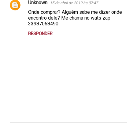
Unknown
15 de abril de 2019 às 07:47
Onde comprar? Alguém sabe me dizer onde
encontro dele? Me chama no wats zap
33987068490
RESPONDER
P