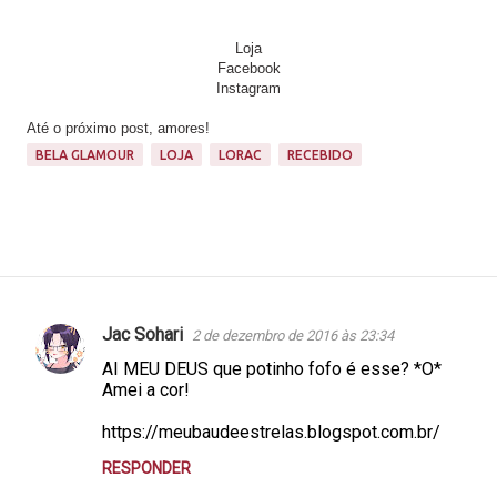
Loja
Facebook
Instagram
Até o próximo post, amores!
BELA GLAMOUR
LOJA
LORAC
RECEBIDO
Jac Sohari
2 de dezembro de 2016 às 23:34
C
AI MEU DEUS que potinho fofo é esse? *O*
o
Amei a cor!
m
https://meubaudeestrelas.blogspot.com.br/
e
RESPONDER
n