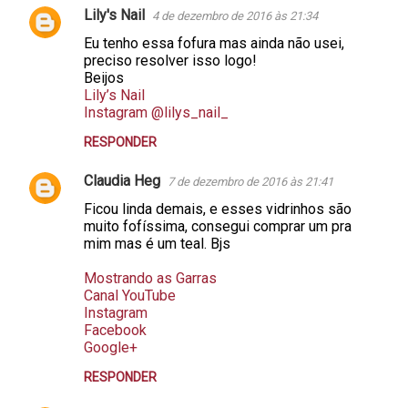
t
Lily's Nail
4 de dezembro de 2016 às 21:34
á
Eu tenho essa fofura mas ainda não usei,
r
preciso resolver isso logo!
Beijos
i
Lily’s Nail
o
Instagram @lilys_nail_
s
RESPONDER
Claudia Heg
7 de dezembro de 2016 às 21:41
Ficou linda demais, e esses vidrinhos são
muito fofíssima, consegui comprar um pra
mim mas é um teal. Bjs
Mostrando as Garras
Canal YouTube
Instagram
Facebook
Google+
RESPONDER