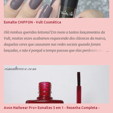
e
n
t
á
Esmalte CHIFFON - Vult Cosmética
r
i
Olá minhas queridas leitoras! Em meio a tantos lançamentos da
o
Vult, muitas vezes acabamos esquecendo dos clássicos da marca,
daquelas cores que causaram nas redes sociais quando foram
lançadas, e não é porquê o tempo passou que elas perderam seu
valor. Uma dessas cores é a Chiffon, que também é uma das
minhas queridinhas! É uma cor difícil de definir e que passa por
grandes mudanças dependendo da iluminação, mas que
dificilmente desagrada alguém. Foram usadas duas camadas para
obter essa cobertura, e uma camada do verniz da Saloon para
abrir esse brilho espelhado. E agora eu quero que vocês me
contem, qual é o seu esmalte clássico da Vult favorito? Até o
próximo post, amores.
Avon Nailwear Pro+ Esmaltes 5 em 1 - Resenha Completa -