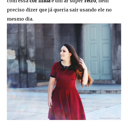
com essa
cor linda
e um ar super
retrô
, nem
preciso dizer que já queria sair usando ele no
mesmo dia.