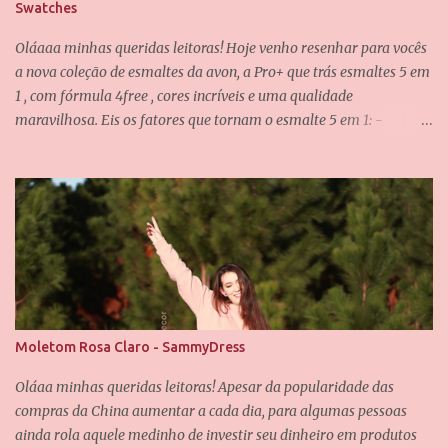
Swatches
Oláaaa minhas queridas leitoras! Hoje venho resenhar para vocês
a nova coleção de esmaltes da avon, a Pro+ que trás esmaltes 5 em
1 , com fórmula 4free , cores incríveis e uma qualidade
maravilhosa. Eis os fatores que tornam o esmalte 5 em 1: -
Fortalece -Protege -Alta cobertura -Máximo brilho - Pincel de
fácil aplicação E eu posso confirmar todos os itens acima! O pincel
é incrível, ele é achatado e tem as cerdas bem macias, não
deixando o esmalte "arranhado" quando passamos nas unhas. A
fórmula dos esmaltes é 4free , traduzindo, é livre de 4 substâncias
que podem fazer mal as unhas e são causadoras de alergias...
Essas substâncias são: formaldeído, tolueno, DBP e Resina . As
demais informações sobre os esmaltes estão na caixinha, como a
composição e a validade. Os esmaltes vem nessa caixinha preta e
Moletom Rosa Claro - SammyDress
chique, fora o próprio vidrinho dos esmaltes que é muito lindo
também. A coleção possuí oito esmaltes na linha regular e dois de
Oláaa minhas queridas leitoras! Apesar da popularidade das
edição limitada, vou mostrar p...
compras da China aumentar a cada dia, para algumas pessoas
ainda rola aquele medinho de investir seu dinheiro em produtos