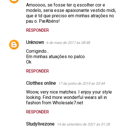
r
Amooooo, se fosse ter q escolher cor e
modelo, seria esse apaixonante vestido midi,
i
que é td que preciso em minhas atrações no
o
pau o. ParAbéns!
s
RESPONDER
Unknown
6 de maio de 2017 às 08:48
Corrigindo...
Em minhas atuações no palco.
Ok
RESPONDER
Clotthes online
17 de junho de 2019 às 03:44
Woow, very nice matches. I enjoy your style
looking. Find more wonderful wears all in
fashion from Wholesale7.net
RESPONDER
Studylivezone
14 de setembro de 2021 às 01:28