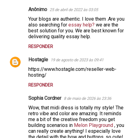
Anônimo
25 de abril de 2022 às 03:05
Your blogs are authentic. I love them .Are you
also searching for
essay help?
we are the
best solution for you. We are best known for
delivering quality essay help.
RESPONDER
Hostagle
19 de agosto de 2023 às 09:41
https://www.hostagle.com/reseller-web-
hosting/
RESPONDER
Sophia Cordner
8 de maio de 2026 às 23:36
Wow, that midi dress is totally my style! The
retro vibe and color are amazing. It reminds
me a bit of the creative freedom you get
building scenarios in
Melon Playground
, you
can really create anything! I especially love
the detail with the bow and buttons, so cute!