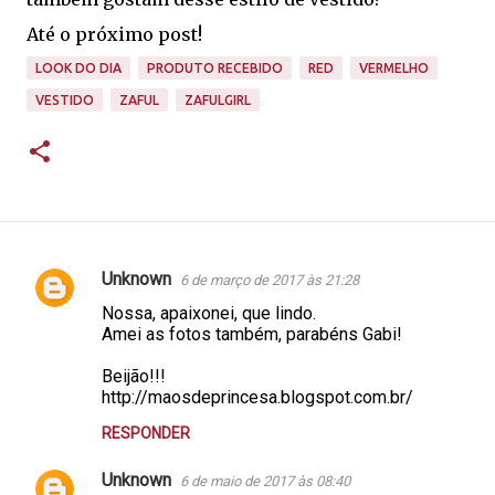
Até o próximo post!
LOOK DO DIA
PRODUTO RECEBIDO
RED
VERMELHO
VESTIDO
ZAFUL
ZAFULGIRL
Unknown
6 de março de 2017 às 21:28
C
Nossa, apaixonei, que lindo.
o
Amei as fotos também, parabéns Gabi!
m
Beijão!!!
e
http://maosdeprincesa.blogspot.com.br/
n
RESPONDER
t
á
Unknown
6 de maio de 2017 às 08:40