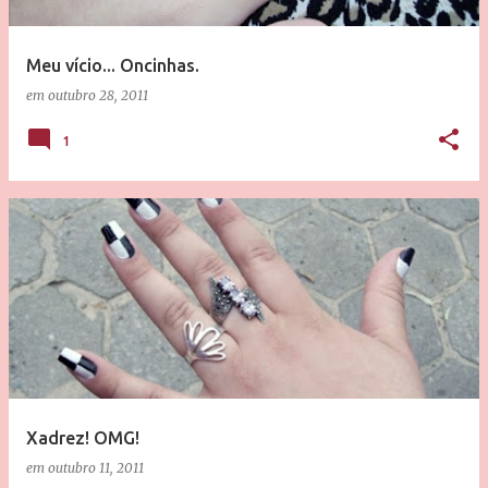
g
e
Meu vício... Oncinhas.
n
em
outubro 28, 2011
s
1
Xadrez! OMG!
em
outubro 11, 2011