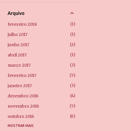
Arquivo
1
fevereiro 2018
1
julho 2017
2
junho 2017
1
abril 2017
3
março 2017
5
fevereiro 2017
3
janeiro 2017
4
dezembro 2016
5
novembro 2016
6
outubro 2016
MOSTRAR MAIS
7
setembro 2016