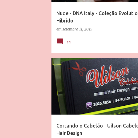
Nude - DNA Italy - Coleção Evolutio
Híbrido
em
setembro 11, 2015
11
CABELEIREIRO
CABELO
PELOTAS
SAL
Cortando o Cabelão - Uilson Cabelei
Hair Design