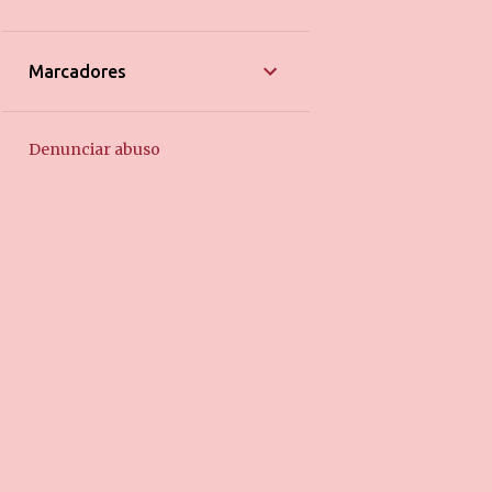
6
agosto 2016
6
julho 2016
Marcadores
3
junho 2016
2
maio 2016
Denunciar abuso
1
abril 2016
4
março 2016
6
fevereiro 2016
6
janeiro 2016
5
dezembro 2015
5
novembro 2015
6
outubro 2015
8
setembro 2015
8
agosto 2015