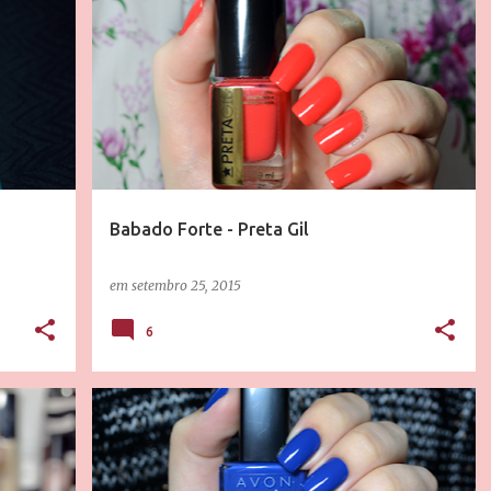
RESENHAS
TESTEI
Babado Forte - Preta Gil
em
setembro 25, 2015
6
TEI
COLEÇÕES DE ESMALTES
RESENHAS
TESTEI