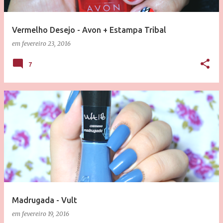
g
e
Vermelho Desejo - Avon + Estampa Tribal
n
em
fevereiro 23, 2016
s
7
Madrugada - Vult
em
fevereiro 19, 2016